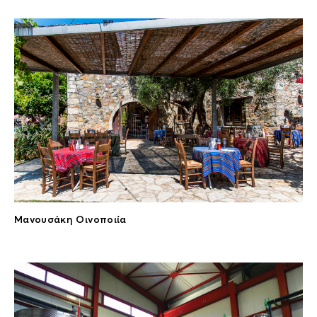
Μανουσάκη Οινοποιία