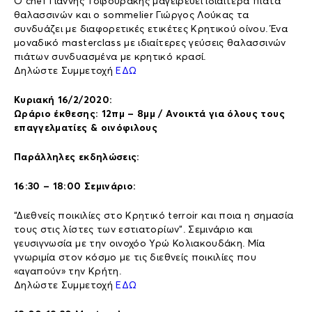
O chef Γιάννης Τσιβουράκης μαγειρεύει ιδιαίτερα πιάτα
θαλασσινών και ο sommelier Γιώργος Λούκας τα
συνδυάζει με διαφορετικές ετικέτες Κρητικού οίνου. Ένα
μοναδικό masterclass με ιδιαίτερες γεύσεις θαλασσινών
πιάτων συνδυασμένα με κρητικό κρασί.
Δηλώστε Συμμετοχή
ΕΔΩ
Κυριακή 16/2/2020:
Ωράριο έκθεσης: 12πμ – 8μμ / Ανοικτά για όλους τους
επαγγελματίες & οινόφιλους
Παράλληλες εκδηλώσεις:
16:30 – 18:00 Σεμινάριο:
“Διεθνείς ποικιλίες στο Κρητικό terroir και ποια η σημασία
τους στις λίστες των εστιατορίων”. Σεμινάριο και
γευσιγνωσία με την οινοχόο Υρώ Κολιακουδάκη. Μία
γνωριμία στον κόσμο με τις διεθνείς ποικιλίες που
«αγαπούν» την Κρήτη.
Δηλώστε Συμμετοχή
ΕΔΩ