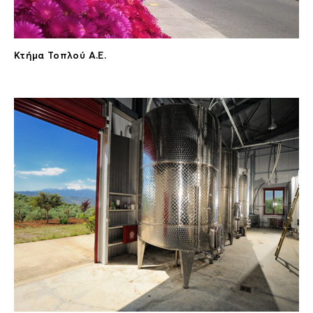
Κτήμα Τοπλού Α.Ε.