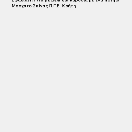
Σφακιανή πίτα με μέλι και καρύδια με ένα ποτήρι
Μοσχάτο Σπίνας Π.Γ.Ε. Κρήτη