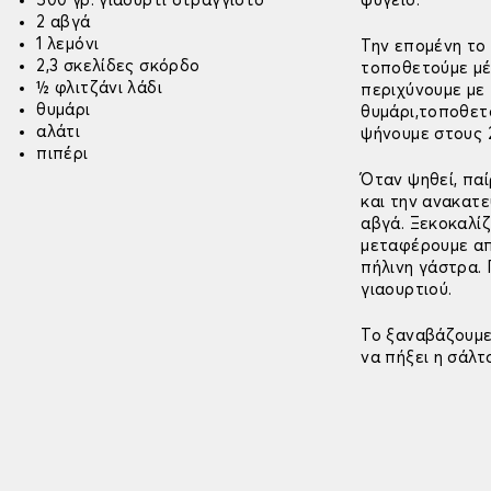
500 γρ. γιαούρτι στραγγιστό
ψυγείο.
2 αβγά
1 λεμόνι
Την επομένη το 
2,3 σκελίδες σκόρδο
τοποθετούμε μέ
½ φλιτζάνι λάδι
περιχύνουμε με 
θυμάρι
θυμάρι,τοποθετ
αλάτι
ψήνουμε στους 
πιπέρι
Όταν ψηθεί, παί
και την ανακατε
αβγά. Ξεκοκαλίζ
μεταφέρουμε απ
πήλινη γάστρα.
γιαουρτιού.
Το ξαναβάζουμε
να πήξει η σάλτσ