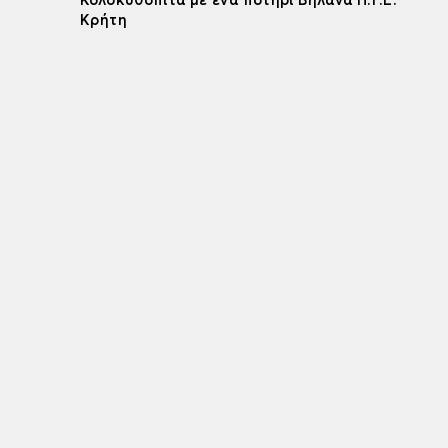
Κολοκυθόπιτα με ένα ποτήρι Βηλάνα Π.Γ.Ε.
Κρήτη