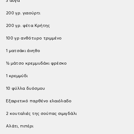
3 αυγά
200 γρ. γιαούρτι
200 γρ. φέτα Κρήτης
100 γρ ανθότυρο τριμμένο
1 ματσάκι άνηθο
½ μάτσο κρεμμυδάκι φρέσκο
1 κρεμμύδι
10 φύλλα δυόσμου
Εξαιρετικό παρθένο ελαιόλαδο
2 κουταλιές της σούπας σιμιγδάλι
Αλάτι, πιπέρι