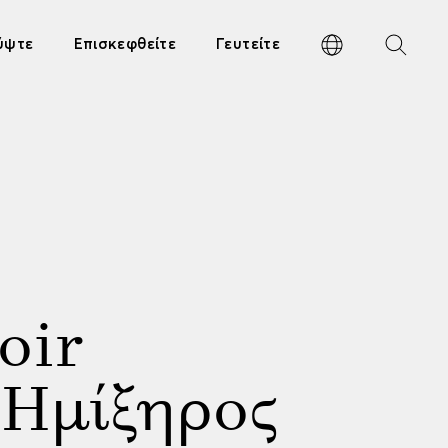
ύψτε
Επισκεφθείτε
Γευτείτε
oir
 Ημίξηρος