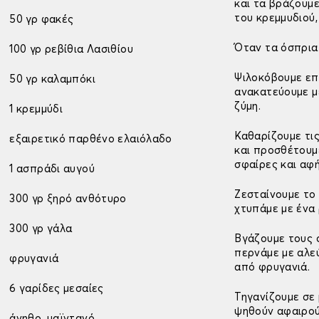
και τα βράζουμ
του κρεμμυδιού,
50 γρ φακές
Όταν τα όσπρια 
100 γρ ρεβίθια Λασιθίου
Ψιλοκόβουμε επί
50 γρ καλαμπόκι
ανακατεύουμε μ
ζύμη.
1 κρεμμύδι
Καθαρίζουμε τις
εξαιρετικό παρθένο ελαιόλαδο
και προσθέτουμε
σφαίρες και αφ
1 ασπράδι αυγού
Ζεσταίνουμε το
300 γρ ξηρό ανθότυρο
χτυπάμε με ένα
300 γρ γάλα
Βγάζουμε τους 
περνάμε με αλεύ
φρυγανιά
από φρυγανιά.
6 γαρίδες μεσαίες
Τηγανίζουμε σε
ψηθούν αφαιρού
άνηθο, μαϊντανό