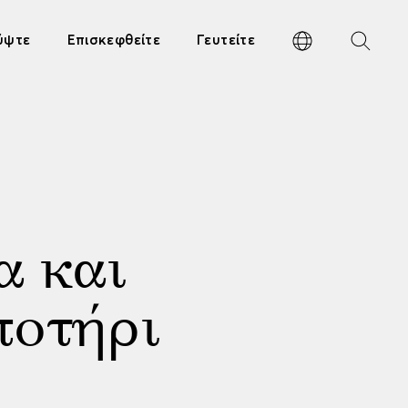
ύψτε
Επισκεφθείτε
Γευτείτε
α και
ποτήρι