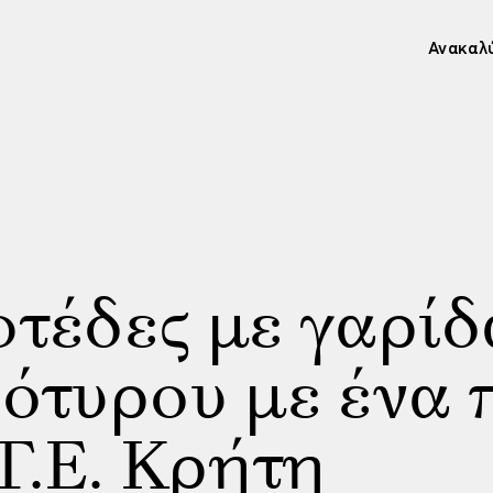
Ανακαλ
τέδες με γαρίδ
ότυρου με ένα 
Γ.Ε. Κρήτη