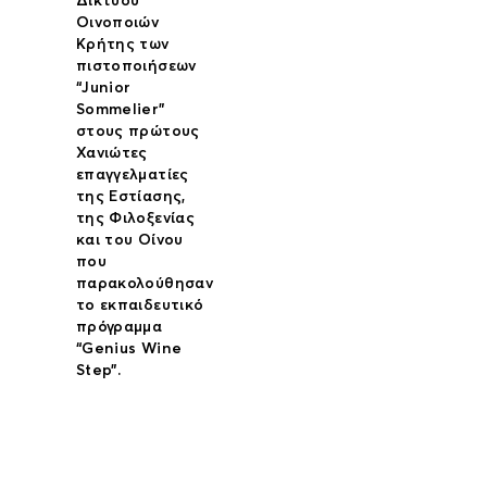
Δικτύου
Οινοποιών
Κρήτης των
πιστοποιήσεων
“Junior
Sommelier”
στους πρώτους
Χανιώτες
επαγγελματίες
της Εστίασης,
της Φιλοξενίας
και του Οίνου
που
παρακολούθησαν
το εκπαιδευτικό
πρόγραμμα
“Genius Wine
Step”.