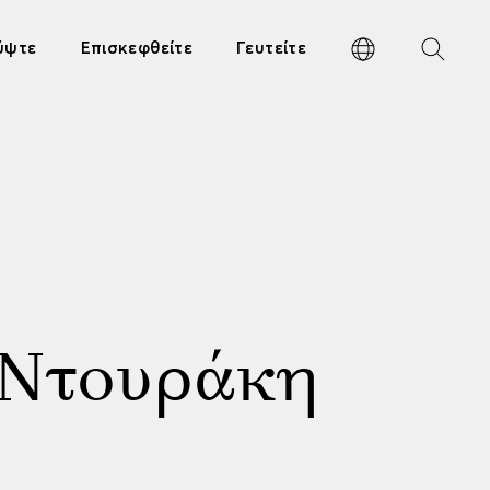
ύψτε
Επισκεφθείτε
Γευτείτε
ς Ντουράκη