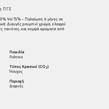
 Π.Γ.Ε
00% Vol 15% • Παλαίωση: 6 μήνες σε
ικά: Διαυγές ρουμπινί χρώμα, ελαφρύ
ές ταννίνες, και κομψά αρώματα από
ά
Ποικιλία
Λιάτικο
Τύπος Κρασιού (CO
)
2
Ήσυχος
Περιοχή
Δαφνές