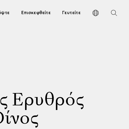
ύψτε
Επισκεφθείτε
Γευτείτε
ος Ερυθρός
Οίνος