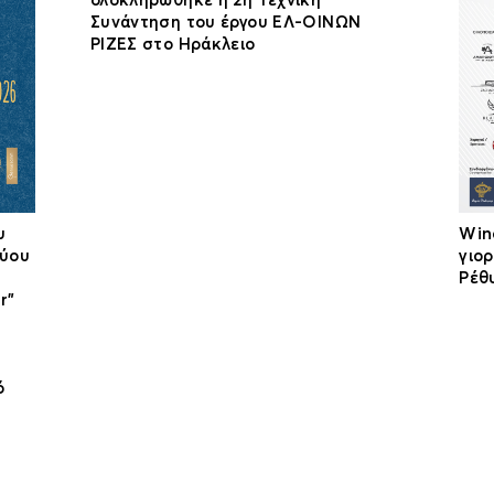
ολοκληρώθηκε η 2η Τεχνική
Συνάντηση του έργου ΕΛ-ΟΙΝΩΝ
ΡΙΖΕΣ στο Ηράκλειο
υ
Win
τύου
γιο
Ρέθ
r”
ό