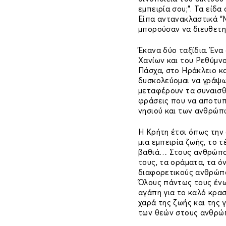
εμπειρία σου;”. Τα είδα
Είπα αντανακλαστικά “Μ
μπορούσαν να διευθετη
Έκανα δύο ταξίδια. Ένα
Χανίων και του Ρεθύμνου
Πάσχα, στο Ηράκλειο και
δυσκολεύομαι να γράψω.
μεταφέρουν τα συναισθ
φράσεις που να αποτυπ
νησιού και των ανθρώπω
Η Κρήτη έτσι όπως την 
μια εμπειρία ζωής, το τ
βαθιά… Στους ανθρώπου
τους, τα οράματα, τα ό
διαφορετικούς ανθρώπ
Όλους πάντως τους ένων
αγάπη για το καλό κρασί
χαρά της ζωής και της 
των θεών στους ανθρ