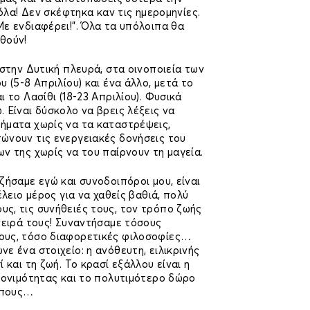
 όλα! Δεν σκέφτηκα καν τις ημερομηνίες.
ε ενδιαφέρει!”. Όλα τα υπόλοιπα θα
θούν!
 στην Δυτική πλευρά, στα οινοποιεία των
 (5-8 Απριλίου) και ένα άλλο, μετά το
 το Λασίθι (18-23 Απριλίου). Φυσικά
 Είναι δύσκολο να βρεις λέξεις να
ήματα χωρίς να τα καταστρέψεις,
ώνουν τις ενεργειακές δονήσεις του
ν της χωρίς να του παίρνουν τη μαγεία.
ζήσαμε εγώ και συνοδοιπόροι μου, είναι
έλειο μέρος για να χαθείς βαθιά, πολύ
ς, τις συνήθειές τους, τον τρόπο ζωής
νειρά τους! Συναντήσαμε τόσους
ους, τόσο διαφορετικές φιλοσοφίες…
ε ένα στοιχείο: η ανόθευτη, ειλικρινής
 και τη ζωή. Το κρασί εξάλλου είναι η
γονιμότητας και το πολυτιμότερο δώρο
ώπους…