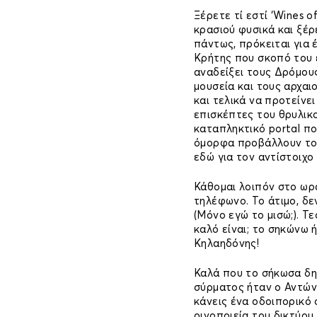
Ξέρετε τί εστί ‘Wines o
κρασιού φυσικά και ξέρ
πάντως, πρόκειται για 
Κρήτης που σκοπό του έ
αναδείξει τους Δρόμους
μουσεία και τους αρχαι
και τελικά να προτείνε
επισκέπτες του θρυλικο
καταπληκτικό portal πο
όμορφα προβάλλουν τον
εδώ για τον αντίστοιχο
Κάθομαι λοιπόν στο ωρα
τηλέφωνο. Το άτιμο, δε
(Μόνο εγώ το μισώ;). Τ
καλό είναι; το σηκώνω ή
Κηλαηδόνης!
Καλά που το σήκωσα δη
σύρματος ήταν ο Αντών
κάνεις ένα οδοιπορικό 
οινοποιεία του δικτύου