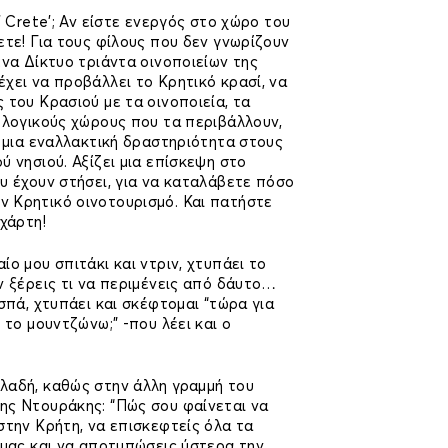
f Crete’; Αν είστε ενεργός στο χώρο του
ετε! Για τους φίλους που δεν γνωρίζουν
ένα Δίκτυο τριάντα οινοποιείων της
χει να προβάλλει το Κρητικό κρασί, να
 του Κρασιού με τα οινοποιεία, τα
ολογικούς χώρους που τα περιβάλλουν,
ι μια εναλλακτική δραστηριότητα στους
ύ νησιού. Αξίζει μια επίσκεψη στο
υ έχουν στήσει, για να καταλάβετε πόσο
 Κρητικό οινοτουρισμό. Και πατήστε
 χάρτη!
ίο μου σπιτάκι και ντριν, χτυπάει το
ν ξέρεις τι να περιμένεις από δάυτο…
εσπά, χτυπάει και σκέφτομαι “τώρα για
 το μουντζώνω;” -που λέει και ο
λαδή, καθώς στην άλλη γραμμή του
ης Ντουράκης: “Πώς σου φαίνεται να
στην Κρήτη, να επισκεφτείς όλα τα
 μας και να αποτυπώσεις ύστερα την