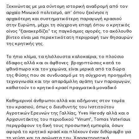
Ξεκινώντας με μια σύντομη ιστορική αναδρομή από τον
αρχαίο Μινωικό πολιτισμό, απ’ όπου ξεκίνησε η
αρχαιότερη και συστηματικότερη παραγωγή κρασιού
στην Ευρώπη, μέχρι τη σύγχρονη εποχή όπου ο κρητικός
οίνος “ξανακερδίζει” τις παγκόσμιες αγορές, το ακόλουθο
βίντεο είναι μια περιεκτικότατη περιγραφή των θησαυρών
της κρητικής γης.
Το ήπιο κλίμα, τα ηλιόλουστα καλοκαίρια, το πλούσιο
έδαφος αλλά και οι άφθονες βροχοπτώσεις κατά το
φθινόπωρο και τον χειμώνα, είναι μερικά από τα δώρα
της Φύσης που σε συνδυασμό με τη σύγχρονη προηγμένη
τεχνογνωσία και την απαράμιλλη αγάπη των παραγωγών,
καθιστούν το κρητικό κρασί πραγματικά μοναδικό
Καθημερινοί άνθρωποι αλλά και ειδήμονες στον τομέα
του κρασιού, όπως ο διευθυντής του Ινστιτούτου
Αγροτικών Ερευνών της Γαλλίας, Yves Herody αλλά και ο
Αρχισυντάκτης του περιοδικού “Vinum”, Tomas Vaterlaus
περιγράφουν τη δική τους προσωπική εμπειρία, όσων
αφορά το κρητικό κρασί και πλέκουν έναν διθύραμβο για
τη γεύση και τα αρώματα του. Χαρακτηριστικά