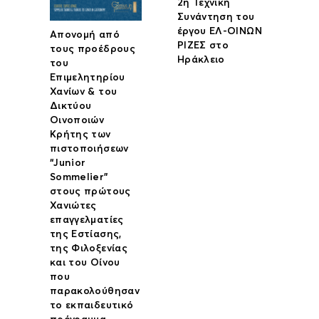
2η Τεχνική
Συνάντηση του
έργου ΕΛ-ΟΙΝΩΝ
Απονομή από
ΡΙΖΕΣ στο
τους προέδρους
Ηράκλειο
του
Επιμελητηρίου
Χανίων & του
Δικτύου
Οινοποιών
Κρήτης των
πιστοποιήσεων
“Junior
Sommelier”
στους πρώτους
Χανιώτες
επαγγελματίες
της Εστίασης,
της Φιλοξενίας
και του Οίνου
που
παρακολούθησαν
το εκπαιδευτικό