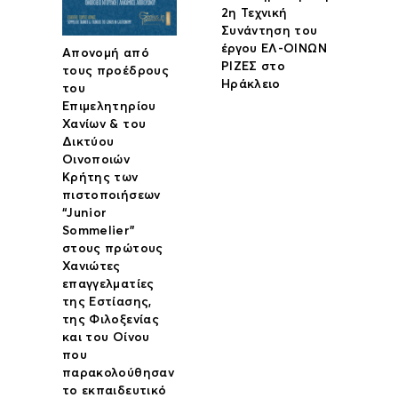
2η Τεχνική
Συνάντηση του
έργου ΕΛ-ΟΙΝΩΝ
Απονομή από
ΡΙΖΕΣ στο
τους προέδρους
Ηράκλειο
του
Επιμελητηρίου
Χανίων & του
Δικτύου
Οινοποιών
Κρήτης των
πιστοποιήσεων
“Junior
Sommelier”
στους πρώτους
Χανιώτες
επαγγελματίες
της Εστίασης,
της Φιλοξενίας
και του Οίνου
που
παρακολούθησαν
το εκπαιδευτικό