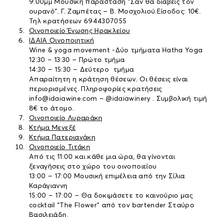
9:00μμ Μουσική παράσταση “Σαν θα διαβείς τον
ουρανό”. Γ. Ζαμπέτας – Β. Μοσχολιού.Είσοδος: 10€.
Τηλ κρατήσεων 6944307055
Οινοποιείο Ένωσης Ηρακλείου
ΙΔΑΙΑ Οινοποιητική
Wine & yoga movement -Δύο τμήματα Hatha Yoga
12:30 – 13:30 – Πρώτο τμήμα
14:30 – 15:30 – Δεύτερο τμήμα
Απαραίτητη η κράτηση θέσεων. Οι θέσεις είναι
περιορισμένες. Πληροφορίες κρατήσεις
info@idaiawine.com – @idaiawinery . Συμβολική τιμή
8€ το άτομο.
Οινοποιείο Λυραράκη
Κτήμα Μενεξέ
Κτήμα Πατεριανάκη
Οινοποιείο Τιτάκη
Από τις 11:00 και κάθε μια ώρα, θα γίνονται
ξεναγήσεις στο χώρο του οινοποιείου
13:00 – 17:00 Μουσική επιμέλεια από την Σίλια
Καράγιαννη
15:00 – 17:00 – Θα δοκιμάσετε το καινούριο μας
cocktail “The Flower” από τον bartender Σταύρο
Βασιλειάδη.