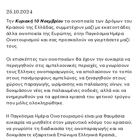
25.10.2024
Την
Κυριακή 10 Νοεμβρίου
τα οινοποιεία των Δρόμων του
Κρασιού της Ελλάδας, συμμετέχουν μαζί με εκατοντάδες
άλλα οινοποιεία της Ευρώπης, στην Παγκόσμια Ημέρα
Οινοτουρισμού και σας προσκαλούν να γιορτάσετε μαζί
τους.
Οι επισκέπτες των οινοποιείων θα έχουν την ευκαιρία να
περιηγηθούν στις αμπελοοινικές περιοχές, να γνωρίσουν
τους Έλληνες οινοπαραγωγούς, να απολαύσουν το τοπίο
στους πανέμορφους αμπελώνες, να ξεναγηθούν στους
χώρους παραγωγής, ωρίμανσης και παλαίωσης οίνων, να
δοκιμάσουν νέες και παλαιωμένες σοδειές, αλλά και να
ενημερωθούν για τα φρέσκα κρασιά του φετινού τρύγου
που μόλις ολοκληρώθηκε.
Η Παγκόσμια Ημέρα Οινοτουρισμού είναι μια θαυμάσια
ευκαιρία να μυηθείτε στον μαγευτικό κόσμο του κρασιού,
να γνωρίστε τη διαδικασία της οινοπαραγωγής και να
δοκιμάσετε εξαιρετικά Επώνυμα Ελληνικά Κρασιά.,