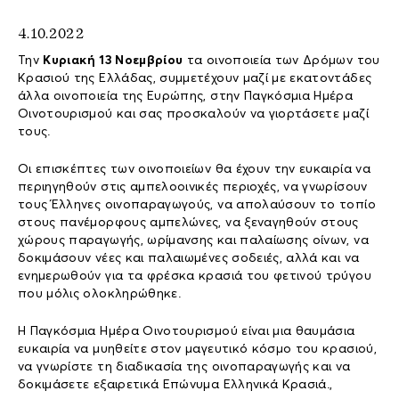
4.10.2022
Την
Κυριακή 13 Νοεμβρίου
τα οινοποιεία των Δρόμων του
Κρασιού της Ελλάδας, συμμετέχουν μαζί με εκατοντάδες
άλλα οινοποιεία της Ευρώπης, στην Παγκόσμια Ημέρα
Οινοτουρισμού και σας προσκαλούν να γιορτάσετε μαζί
τους.
Οι επισκέπτες των οινοποιείων θα έχουν την ευκαιρία να
περιηγηθούν στις αμπελοοινικές περιοχές, να γνωρίσουν
τους Έλληνες οινοπαραγωγούς, να απολαύσουν το τοπίο
στους πανέμορφους αμπελώνες, να ξεναγηθούν στους
χώρους παραγωγής, ωρίμανσης και παλαίωσης οίνων, να
δοκιμάσουν νέες και παλαιωμένες σοδειές, αλλά και να
ενημερωθούν για τα φρέσκα κρασιά του φετινού τρύγου
που μόλις ολοκληρώθηκε.
Η Παγκόσμια Ημέρα Οινοτουρισμού είναι μια θαυμάσια
ευκαιρία να μυηθείτε στον μαγευτικό κόσμο του κρασιού,
να γνωρίστε τη διαδικασία της οινοπαραγωγής και να
δοκιμάσετε εξαιρετικά Επώνυμα Ελληνικά Κρασιά.,