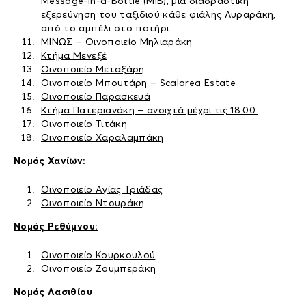
Μessage-In-a-Bottle (MiB), μια διαδραστική
εξερεύνηση του ταξιδιού κάθε φιάλης Λυραράκη,
από το αμπέλι στο ποτήρι.
ΜΙΝΩΣ – Οινοποιείο Μηλιαράκη
Κτήμα Μενεξέ
Οινοποιείο Μεταξάρη
Οινοποιείο Μπουτάρη – Scalarea Estate
Οινοποιείο Παρασκευά
Κτήμα Πατεριανάκη – ανοιχτά μέχρι τις 18:00.
Οινοποιείο Τιτάκη
Οινοποιείο Χαραλαμπάκη
Νομός Χανίων:
Οινοποιείο Αγίας Τριάδας
Οινοποιείο Ντουράκη
Νομός Ρεθύμνου:
Οινοποιείο Κουρκουλού
Οινοποιείο Ζουμπεράκη
Νομός Λασιθίου