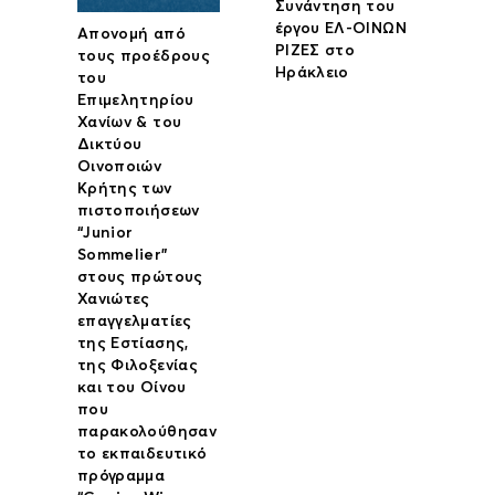
Συνάντηση του
έργου ΕΛ-ΟΙΝΩΝ
Απονομή από
ΡΙΖΕΣ στο
τους προέδρους
Ηράκλειο
του
Επιμελητηρίου
Χανίων & του
Δικτύου
Οινοποιών
Κρήτης των
πιστοποιήσεων
“Junior
Sommelier”
στους πρώτους
Χανιώτες
επαγγελματίες
της Εστίασης,
της Φιλοξενίας
και του Οίνου
που
παρακολούθησαν
το εκπαιδευτικό
πρόγραμμα