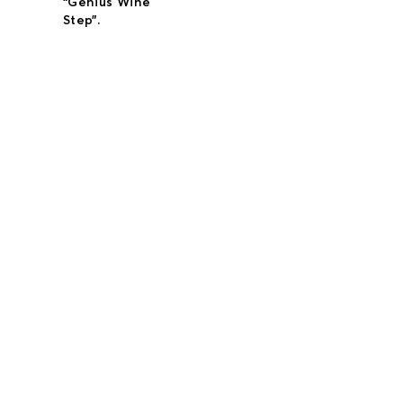
“Genius Wine
Step”.