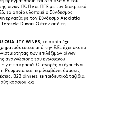
ση πραγματοποιείται στo πλαίσιo του
ς οίνων ΠΟΠ και ΠΓΕ με τον διακριτικό
S, το οποίο υλοποιεί ο Σύνδεσμος
υνεργασία με τον Σύνδεσμο Asociatia
a Terasele Dunarii Ostrov από τη
U QUALITY WINES
, το οποία έχει
χρηματοδοτείται από την Ε.Ε., έχει σκοπό
νιστικότητας των επιλέξιμων οίνων,
της αναγνώρισης του ενωσιακού
 για τα κρασιά. Οι αγορές στόχοι είναι
ι η Ρουμανία και περιλαμβάνει δράσεις
σεις, B2B dinners, εκπαιδευτικά ταξίδια,
ούς κρασιού κ.α.