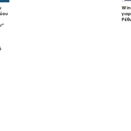
υ
Win
τύου
γιο
Ρέθ
r”
ό