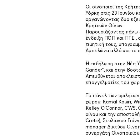
Οι οινοποιοί της Κρήτη
Υόρκη στις 23 Ιουνίου κ
οργανώνοντας δυο εξει
Κρητικών Οίνων.
Παρουσιάζοντας πάνω α
ένδειξη ΠΟΠ και ΠΓΕ , ο
τιμητική τους, υπογραμ
Αμπελώνα αλλά και το ε
Η εκδήλωση στην Νέα Υό
Gander”, και στην Βοστό
Απευθύνεται αποκλειστ
επαγγελματίες του χώρο
Το πάνελ των ομιλητών
χώρου: Kamal Kouiri, Wi
Kelley O’Connor, CWS,
οίνου και την αποστολή
Crete), Στυλιανού Γιάνν
manager Δικτύου Οινοπ
συνεργάτη Οινοποιείου 