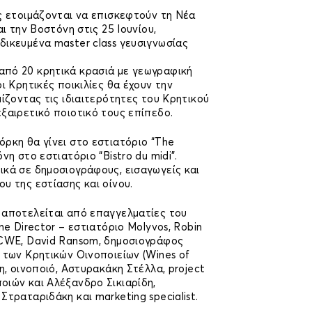
ς ετοιμάζονται να επισκεφτούν τη Νέα
αι την Βοστόνη στις 25 Ιουνίου,
δικευμένα master class γευσιγνωσίας
πό 20 κρητικά κρασιά με γεωγραφική
ι Κρητικές ποικιλίες θα έχουν την
μίζοντας τις ιδιαιτερότητες του Κρητικού
ξαιρετικό ποιοτικό τους επίπεδο.
ρκη θα γίνει στο εστιατόριο “The
νη στο εστιατόριο “Bistro du midi”.
ικά σε δημοσιογράφους, εισαγωγείς και
υ της εστίασης και οίνου.
 αποτελείται από επαγγελματίες του
ne Director – εστιατόριο Molyvos, Robin
 CWE, David Ransom, δημοσιογράφος
 των Κρητικών Οινοποιείων (Wines of
η, οινοποιό, Αστυρακάκη Στέλλα, project
οιών και Αλέξανδρο Σικιαρίδη,
Στραταριδάκη και marketing specialist.