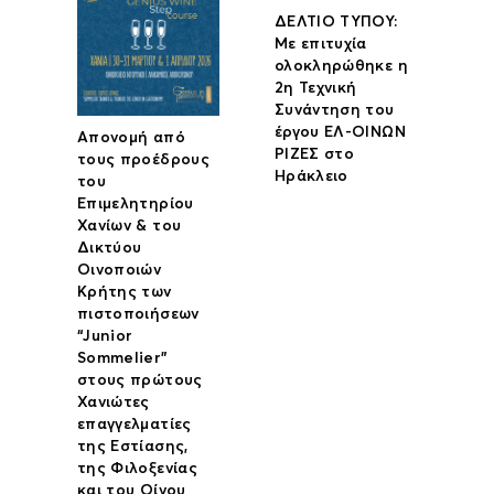
ΔΕΛΤΙΟ ΤΥΠΟΥ:
Με επιτυχία
ολοκληρώθηκε η
2η Τεχνική
Συνάντηση του
έργου ΕΛ-ΟΙΝΩΝ
Απονομή από
ΡΙΖΕΣ στο
τους προέδρους
Ηράκλειο
του
Επιμελητηρίου
Χανίων & του
Δικτύου
Οινοποιών
Κρήτης των
πιστοποιήσεων
“Junior
Sommelier”
στους πρώτους
Χανιώτες
επαγγελματίες
της Εστίασης,
της Φιλοξενίας
και του Οίνου