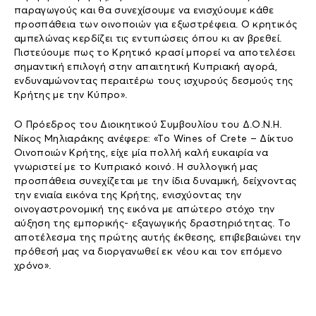
παραγωγούς και θα συνεχίσουμε να ενισχύουμε κάθε
προσπάθεια των οινοποιών για εξωστρέφεια. Ο κρητικός
αμπελώνας κερδίζει τις εντυπώσεις όπου κι αν βρεθεί.
Πιστεύουμε πως το Κρητικό κρασί μπορεί να αποτελέσει
σημαντική επιλογή στην απαιτητική Κυπριακή αγορά,
ενδυναμώνοντας περαιτέρω τους ισχυρούς δεσμούς της
Κρήτης με την Κύπρο».
Ο Πρόεδρος του Διοικητικού Συμβουλίου του Δ.Ο.Ν.Η.
Νίκος Μηλιαράκης ανέφερε: «Το Wines of Crete – Δίκτυο
Οινοποιών Κρήτης, είχε μία πολλή καλή ευκαιρία να
γνωριστεί με το Κυπριακό κοινό. Η συλλογική μας
προσπάθεια συνεχίζεται με την ίδια δυναμική, δείχνοντας
την ενιαία εικόνα της Κρήτης, ενισχύοντας την
οινογαστρονομική της εικόνα με απώτερο στόχο την
αύξηση της εμπορικής- εξαγωγικής δραστηριότητας. Το
αποτέλεσμα της πρώτης αυτής έκθεσης, επιβεβαιώνει την
πρόθεσή μας να διοργανωθεί εκ νέου και τον επόμενο
χρόνο».