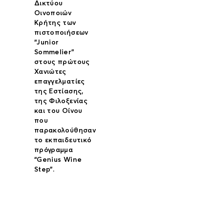
Δικτύου
Οινοποιών
Κρήτης των
πιστοποιήσεων
“Junior
Sommelier”
στους πρώτους
Χανιώτες
επαγγελματίες
της Εστίασης,
της Φιλοξενίας
και του Οίνου
που
παρακολούθησαν
το εκπαιδευτικό
πρόγραμμα
“Genius Wine
Step”.