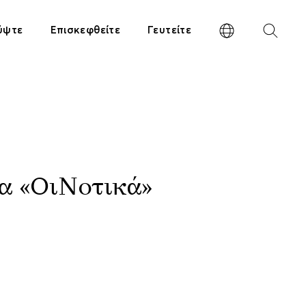
ύψτε
Επισκεφθείτε
Γευτείτε
α «ΟιΝοτικά»