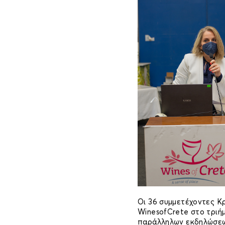
Οι 36 συμμετέχοντες Κρ
WinesofCrete στο τριήμ
παράλληλων εκδηλώσεω