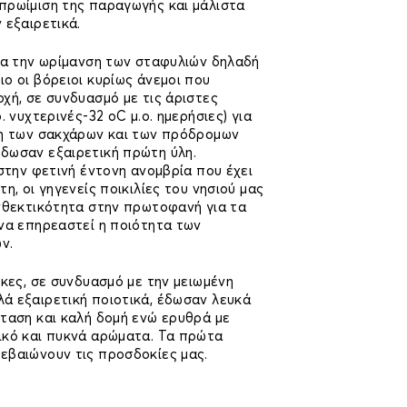
πρωίμιση της παραγωγής και μάλιστα
 εξαιρετικά.
για την ωρίμανση των σταφυλιών δηλαδή
ο οι βόρειοι κυρίως άνεμοι που
χή, σε συνδυασμό με τις άριστες
. νυχτερινές-32 οC μ.ο. ημερήσιες) για
ξη των σακχάρων και των πρόδρομων
δωσαν εξαιρετική πρώτη ύλη.
 στην φετινή έντονη ανομβρία που έχει
η, οι γηγενείς ποικιλίες του νησιού μας
ανθεκτικότητα στην πρωτοφανή για τα
 να επηρεαστεί η ποιότητα των
ν.
ήκες, σε συνδυασμό με την μειωμένη
ά εξαιρετική ποιοτικά, έδωσαν λευκά
νταση και καλή δομή ενώ ερυθρά με
ικό και πυκνά αρώματα. Τα πρώτα
εβαιώνουν τις προσδοκίες μας.