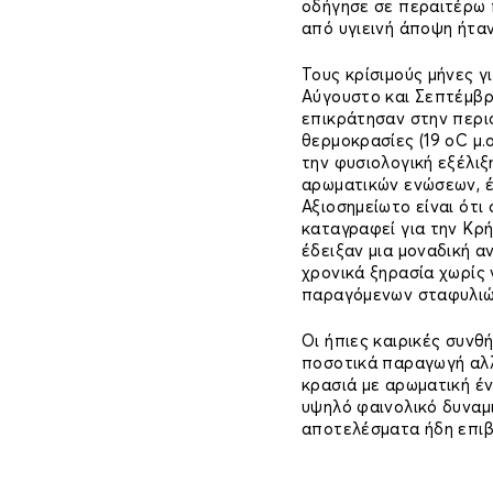
οδήγησε σε περαιτέρω 
από υγιεινή άποψη ήταν
Τους κρίσιμούς μήνες 
Αύγουστο και Σεπτέμβρι
επικράτησαν στην περιο
θερμοκρασίες (19 οC μ.ο
την φυσιολογική εξέλι
αρωματικών ενώσεων, έ
Αξιοσημείωτο είναι ότι
καταγραφεί για την Κρήτ
έδειξαν μια μοναδική 
χρονικά ξηρασία χωρίς
παραγόμενων σταφυλιώ
Οι ήπιες καιρικές συνθ
ποσοτικά παραγωγή αλλ
κρασιά με αρωματική έ
υψηλό φαινολικό δυναμ
αποτελέσματα ήδη επιβ