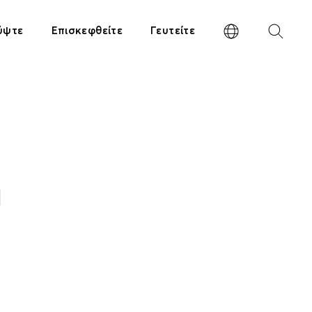
ύψτε
Επισκεφθείτε
Γευτείτε
η