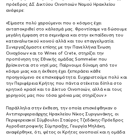
πρόεδρος ΔΣ Δικτύου Οινοποιών Νομού Ηρακλείου
ανέφερε:
«Είμαστε πολύ χαρούμενοι που ο κόσμος έχει
ανταποκριθεί στο κάλεσμά μας. Φροντίσαμε να δώσουμε
μεγάλη έμφαση στα σεμινάρια και στην εκπαίδευση του
καταναλωτικού κοινού αλλά και του επαγγελματία.
Συνεργαζόμαστε επίσης με την Πανελλήνια Ένωση
Οινοχόοων και το Wines of Crete, στηρίζει την
προπόνηση της Εθνικής ομάδας Sommelier που
βρίσκονται στο νησί μας. Παίρνουμε δύναμη από τον
κόσμο μιας και η έκθεση έχει ξεπεράσει κάθε
προηγούμενο σε επισκεψιμότητα. Ευχαριστούμε πολύ και
την Περιφέρεια Κρήτης που πάντα στέκεται δίπλα στο
κρητικό κρασί και το Δίκτυο Οινοποιών, αλλά και τους
χορηγούς μας που τόσα χρόνια μας στηρίζουν.»
Παράλληλα στην έκθεση, την οποία επισκέφθηκαν ο
Αντιπεριφερειάρχης Ηρακλείου Νίκος Συριγωνάκης, οι
Περιφερειακοί Σύμβουλοι Σταύρος Τζεδάκης-Πρόεδρος
Αγροδιατροφικής Σύμπραξης, Γεωργία Μηλάκη,
αναφέρθηκε, ότι, φέτος οι Κρήτες οινοποιοί και η ομάδα