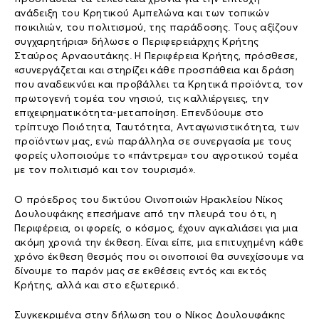
ανάδειξη του Κρητικού Αμπελώνα και των τοπικών
ποικιλιών, του πολιτισμού, της παράδοσης. Τους αξίζουν
συγχαρητήρια» δήλωσε ο Περιφερειάρχης Κρήτης
Σταύρος Αρναουτάκης. Η Περιφέρεια Κρήτης, πρόσθεσε,
«συνεργάζεται και στηρίζει κάθε προσπάθεια και δράση
που αναδεικνύει και προβάλλει τα Κρητικά προϊόντα, τον
πρωτογενή τομέα του νησιού, τις καλλιέργειες, την
επιχειρηματικότητα-μεταποίηση. Επενδύουμε στο
τρίπτυχο Ποιότητα, Ταυτότητα, Ανταγωνιστικότητα, των
προϊόντων μας, ενώ παράλληλα σε συνεργασία με τους
φορείς υλοποιούμε το «πάντρεμα» του αγροτικού τομέα
με τον πολιτισμό και τον τουρισμό».
Ο πρόεδρος του δικτύου Οινοποιών Ηρακλείου Νίκος
Δουλουφάκης επεσήμανε από την πλευρά του ότι, η
Περιφέρεια, οι φορείς, ο κόσμος, έχουν αγκαλιάσει για μια
ακόμη χρονιά την έκθεση. Είναι είπε, μια επιτυχημένη κάθε
χρόνο έκθεση θεσμός που οι οινοποιοί θα συνεχίσουμε να
δίνουμε το παρόν μας σε εκθέσεις εντός και εκτός
Κρήτης, αλλά και στο εξωτερικό.
Συγκεκριμένα στην δήλωση του ο Νίκος Δουλουφάκης