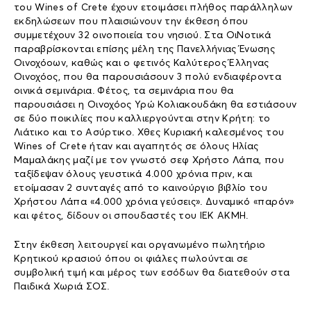
του Wines of Crete έχουν ετοιμάσει πλήθος παράλληλων
εκδηλώσεων που πλαισιώνουν την έκθεση όπου
συμμετέχουν 32 οινοποιεία του νησιού. Στα ΟιΝοτικά
παραβρίσκονται επίσης μέλη της Πανελλήνιας Ένωσης
Οινοχόοων, καθώς και ο φετινός Καλύτερος Έλληνας
Οινοχόος, που θα παρουσιάσουν 3 πολύ ενδιαφέροντα
οινικά σεμινάρια. Φέτος, τα σεμινάρια που θα
παρουσιάσει η Οινοχόος Υρώ Κολιακουδάκη θα εστιάσουν
σε δύο ποικιλίες που καλλιεργούνται στην Κρήτη: το
Λιάτικο και το Ασύρτικο. Χθες Κυριακή καλεσμένος του
Wines of Crete ήταν και αγαπητός σε όλους Ηλίας
Μαμαλάκης μαζί με τον γνωστό σεφ Χρήστο Λάπα, που
ταξίδεψαν όλους γευστικά 4.000 χρόνια πριν, και
ετοίμασαν 2 συνταγές από το καινούργιο βιβλίο του
Χρήστου Λάπα «4.000 χρόνια γεύσεις». Δυναμικό «παρόν»
και φέτος, δίδουν οι σπουδαστές του ΙΕΚ ΑΚΜΗ.
Στην έκθεση λειτουργεί και οργανωμένο πωλητήριο
Κρητικού κρασιού όπου οι φιάλες πωλούνται σε
συμβολική τιμή και μέρος των εσόδων θα διατεθούν στα
Παιδικά Χωριά ΣΟΣ.