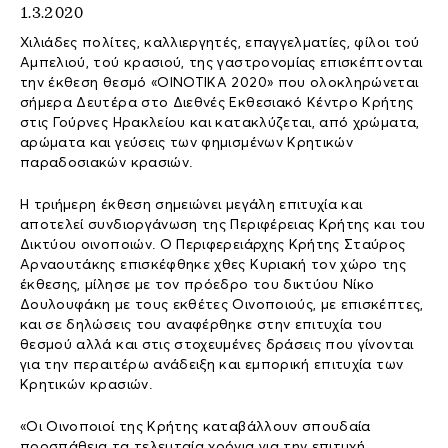
1.3.2020
Χιλιάδες πολίτες, καλλιεργητές, επαγγελματίες, φίλοι τού
Αμπελιού, τού κρασιού, της γαστρονομίας επισκέπτονται
την έκθεση θεσμό «ΟΙΝΟΤΙΚΑ 2020» που ολοκληρώνεται
σήμερα Δευτέρα στο Διεθνές Εκθεσιακό Κέντρο Κρήτης
στις Γούρνες Ηρακλείου και κατακλύζεται, από χρώματα,
αρώματα και γεύσεις των φημισμένων Κρητικών
παραδοσιακών κρασιών.
Η τριήμερη έκθεση σημειώνει μεγάλη επιτυχία και
αποτελεί συνδιοργάνωση της Περιφέρειας Κρήτης και του
Δικτύου οινοποιών. Ο Περιφερειάρχης Κρήτης Σταύρος
Αρναουτάκης επισκέφθηκε χθες Κυριακή τον χώρο της
έκθεσης, μίλησε με τον πρόεδρο του δικτύου Νίκο
Δουλουφάκη με τους εκθέτες Οινοποιούς, με επισκέπτες,
και σε δηλώσεις του αναφέρθηκε στην επιτυχία του
θεσμού αλλά και στις στοχευμένες δράσεις που γίνονται
για την περαιτέρω ανάδειξη και εμπορική επιτυχία των
Κρητικών κρασιών.
«Οι Οινοποιοί της Κρήτης καταβάλλουν σπουδαία
προσπάθεια τα τελευταία χρόνια για την επιτυχή