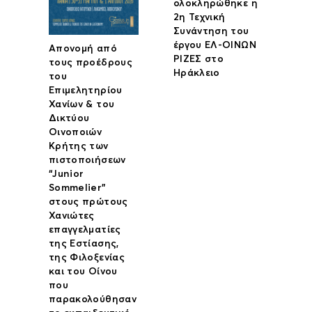
ολοκληρώθηκε η
2η Τεχνική
Συνάντηση του
έργου ΕΛ-ΟΙΝΩΝ
Απονομή από
ΡΙΖΕΣ στο
τους προέδρους
Ηράκλειο
του
Επιμελητηρίου
Χανίων & του
Δικτύου
Οινοποιών
Κρήτης των
πιστοποιήσεων
“Junior
Sommelier”
στους πρώτους
Χανιώτες
επαγγελματίες
της Εστίασης,
της Φιλοξενίας
και του Οίνου
που
παρακολούθησαν