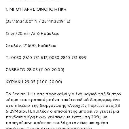
1. ΜΠΟΥΤΑΡΗΣ ΟΙΝΟΠΟΙΗΤΙΚΗ
(35°.16’.34.00’’ N / 25°.11’.32.19’’ E)
12km/20min Aπό Hράκλειο
Σκαλάνι, 71500, Ηράκλειο
Τ.: 0030 2810 731 617, 0030 2810 731 899
ΣΑΒΒΑΤΟ 28.05 (11.00-20.00)
ΚΥΡΙΑΚΗ 29.05 (11.00-20.00)
Τo Scalani Hills σας προσκαλεί για ένα μαγικό ταξίδι στον
κόσμο του κρασιού με ένα πακέτο ειδικά διαμορφωμένο
στο πλαίσιο της διοργάνωσης «Ανοιχτές Πόρτες» στις 28
& 29Μαΐου! Επιπλέον ο επισκέπτης μπορεί να γευτεί μια
πανδαισία Κρητικών γεύσεων με έκπτωση 20%, με
προηγούμενη κράτηση τουλάχιστον έως μια ημέρα
νωρίτερα. Περισσότερες πληροφορίες στο