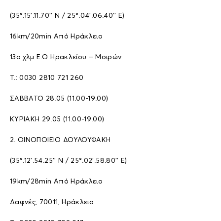
(35°.15’.11.70’’ N / 25°.04’.06.40’’ E)
16km/20min Aπό Hράκλειο
13ο χλμ Ε.Ο Ηρακλείου – Μοιρών
Τ.: 0030 2810 721 260
ΣΑΒΒΑΤΟ 28.05 (11.00-19.00)
ΚΥΡΙΑΚΗ 29.05 (11.00-19.00)
2. ΟΙΝΟΠΟΙΕΙΟ ΔΟΥΛΟΥΦΑΚΗ
(35°.12’.54.25’’ N / 25°.02’.58.80’’ E)
19km/28min Aπό Hράκλειο
Δαφνές, 70011, Ηράκλειο