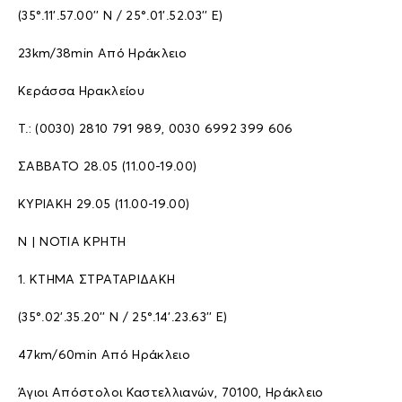
(35°.11’.57.00’’ N / 25°.01’.52.03’’ E)
23km/38min Aπό Hράκλειο
Κεράσσα Ηρακλείου
T.: (0030) 2810 791 989, 0030 6992 399 606
ΣΑΒΒΑΤΟ 28.05 (11.00-19.00)
ΚΥΡΙΑΚΗ 29.05 (11.00-19.00)
N | NOTIA ΚΡΗΤΗ
1. ΚΤΗΜΑ ΣΤΡΑΤΑΡΙΔΑΚΗ
(35°.02’.35.20’’ N / 25°.14’.23.63’’ E)
47km/60min Aπό Hράκλειο
Άγιοι Απόστολοι Καστελλιανών, 70100, Ηράκλειο